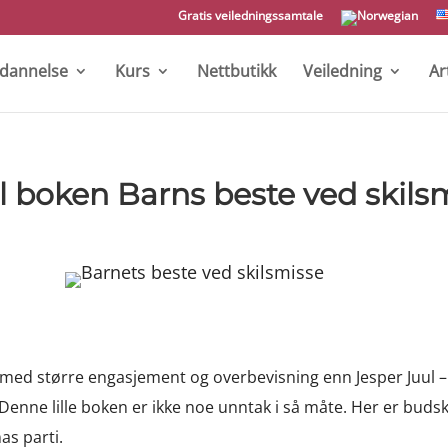
Gratis veiledningssamtale
tdannelse
Kurs
Nettbutikk
Veiledning
Ar
il boken Barns beste ved skils
med større engasjement og overbevisning enn Jesper Juul – i
Denne lille boken er ikke noe unntak i så måte. Her er bud
as parti.