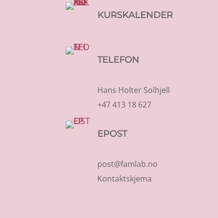
KURSKALENDER
TELEFON
Hans Holter Solhjell
+47 413 18 627
EPOST
post@famlab.no
Kontaktskjema