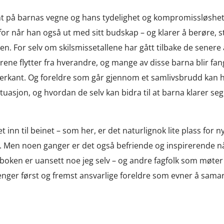
 på barnas vegne og hans tydelighet og kompromissløshet s
or når han også ut med sitt budskap – og klarer å berøre, 
n. For selv om skilsmissetallene har gått tilbake de senere a
rene flytter fra hverandre, og mange av disse barna blir fan
terkant. Og foreldre som går gjennom et samlivsbrudd kan ha 
ituasjon, og hvordan de selv kan bidra til at barna klarer seg
ret inn til beinet – som her, er det naturlignok lite plass for
 Men noen ganger er det også befriende og inspirerende nå
oken er uansett noe jeg selv – og andre fagfolk som møter
renger først og fremst ansvarlige foreldre som evner å sam