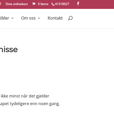
Dine onlinekurs
0 Items
41318627
tikler
Om oss
Kontakt
misse
kke minst når det gjelder
skapet tydeligere enn noen gang,