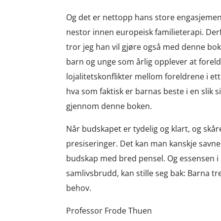
Og det er nettopp hans store engasjement
nestor innen europeisk familieterapi. Derf
tror jeg han vil gjøre også med denne boke
barn og unge som årlig opplever at foreld
lojalitetskonflikter mellom foreldrene i et
hva som faktisk er barnas beste i en slik s
gjennom denne boken.
Når budskapet er tydelig og klart, og skå
presiseringer. Det kan man kanskje savne.
budskap med bred pensel. Og essensen i b
samlivsbrudd, kan stille seg bak: Barna t
behov.
Professor Frode Thuen