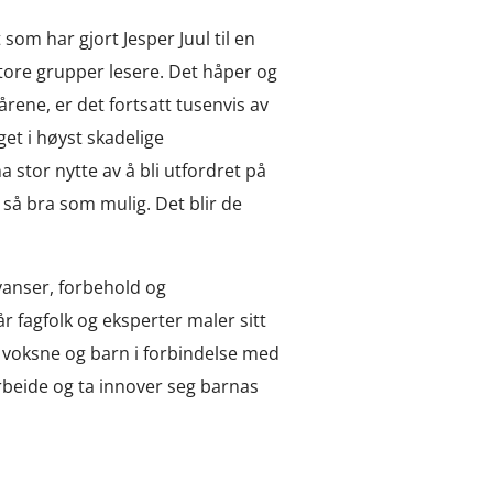
om har gjort Jesper Juul til en
store grupper lesere. Det håper og
̊rene, er det fortsatt tusenvis av
get i høyst skadelige
stor nytte av å bli utfordret på
 så bra som mulig. Det blir de
 nyanser, forbehold og
r fagfolk og eksperter maler sitt
 voksne og barn i forbindelse med
arbeide og ta innover seg barnas