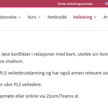
Gratis veiledningssamtale
tdannelse
Kurs
Nettbutikk
Veiledning
Ar
løse konflikter i relasjoner med barn, utvikle sin forel
dre imellom.
å PLS veilederutdanning og har også annen relevant ut
r våre PLS veiledere.
ppmøte eller online via Zoom/Teams el.