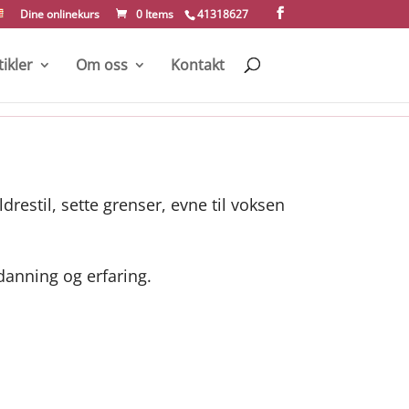
Dine onlinekurs
0 Items
41318627
tikler
Om oss
Kontakt
drestil, sette grenser, evne til voksen
danning og erfaring.