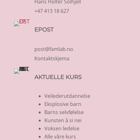
Hans Holter Solhjell
+47 413 18 627
EPOST
post@famlab.no
Kontaktskjema
AKTUELLE KURS
Veilederutdannelse
Eksplosive barn
Barns selvfølelse
Kunsten å si nei
Voksen ledelse
Alle våre kurs