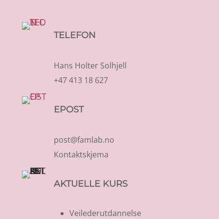
TELEFON
Hans Holter Solhjell
+47 413 18 627
EPOST
post@famlab.no
Kontaktskjema
AKTUELLE KURS
Veilederutdannelse