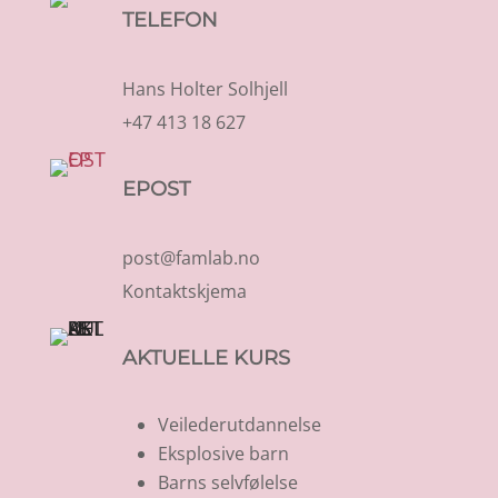
TELEFON
Hans Holter Solhjell
+47 413 18 627
EPOST
post@famlab.no
Kontaktskjema
AKTUELLE KURS
Veilederutdannelse
Eksplosive barn
Barns selvfølelse