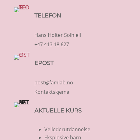
TELEFON
Hans Holter Solhjell
+47 413 18 627
EPOST
post@famlab.no
Kontaktskjema
AKTUELLE KURS
Veilederutdannelse
Eksplosive barn