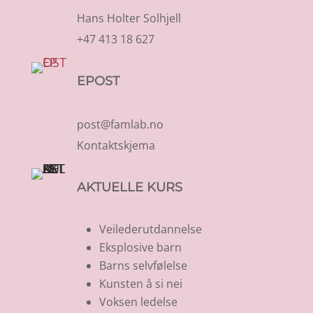
Hans Holter Solhjell
+47 413 18 627
EPOST
post@famlab.no
Kontaktskjema
AKTUELLE KURS
Veilederutdannelse
Eksplosive barn
Barns selvfølelse
Kunsten å si nei
Voksen ledelse