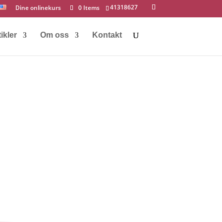
41318627
Dine onlinekurs
0 Items
ikler
Om oss
Kontakt