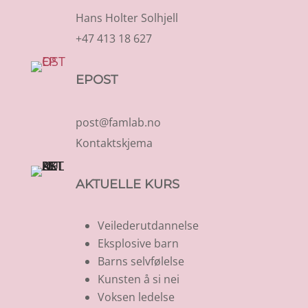
Hans Holter Solhjell
+47 413 18 627
EPOST
post@famlab.no
Kontaktskjema
AKTUELLE KURS
Veilederutdannelse
Eksplosive barn
Barns selvfølelse
Kunsten å si nei
Voksen ledelse