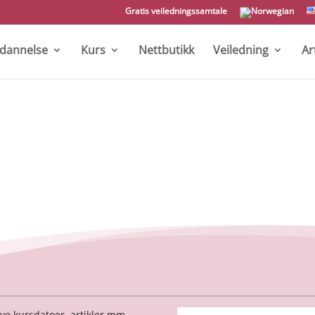
Gratis veiledningssamtale
tdannelse
Kurs
Nettbutikk
Veiledning
Ar
ye kursdatoer, artikler mm.