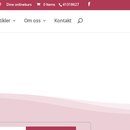
Dine onlinekurs
0 Items
41318627
tikler
Om oss
Kontakt