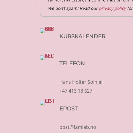
We don’t spam! Read our
privacy policy
for
KURSKALENDER
TELEFON
Hans Holter Solhjell
+47 413 18 627
EPOST
post@famlab.no