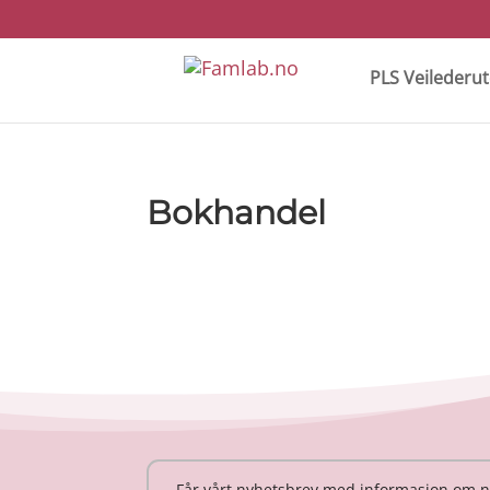
PLS Veilederu
Bokhandel
Får vårt nyhetsbrev med informasjon om n