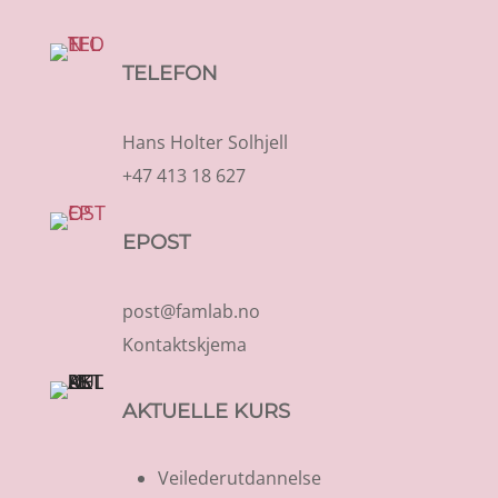
TELEFON
Hans Holter Solhjell
+47 413 18 627
EPOST
post@famlab.no
Kontaktskjema
AKTUELLE KURS
Veilederutdannelse