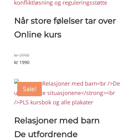
Når store følelser tar over
Online kurs
Original
kr
2990
price
Current
kr
1990
was:
price
kr 2990.
is:
kr 1990.
Sale!
Relasjoner med barn
De utfordrende