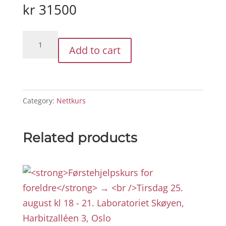
kr
31500
PLS
Add to cart
veilederutdannelse
restbeløp
av
kursprisen
Category:
Nettkurs
quantity
Related products