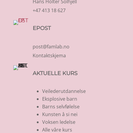
Hans Holter Solhjell
+47 413 18 627
EPOST
post@famlab.no
Kontaktskjema
AKTUELLE KURS
Veilederutdannelse
Eksplosive barn
Barns selvfølelse
Kunsten å si nei
Voksen ledelse
Alle våre kurs