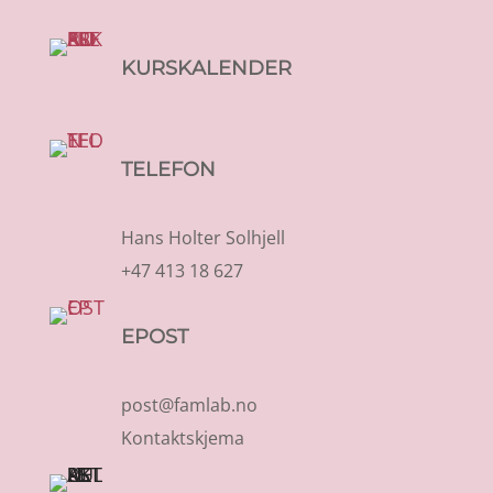
KURSKALENDER
TELEFON
Hans Holter Solhjell
+47 413 18 627
EPOST
post@famlab.no
Kontaktskjema