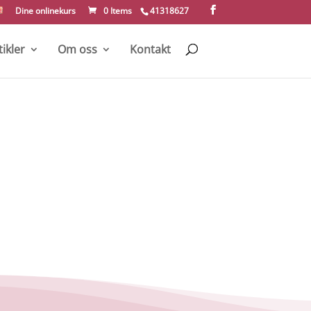
Dine onlinekurs
0 Items
41318627
tikler
Om oss
Kontakt