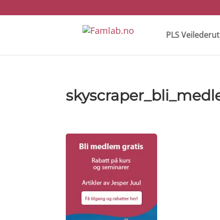
PLS Veilederu
skyscraper_bli_medl