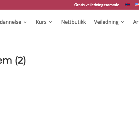
Gratis veiledningssamtale
tdannelse
Kurs
Nettbutikk
Veiledning
Ar
em (2)