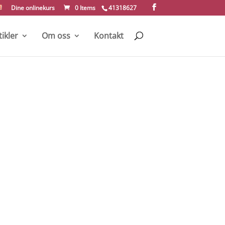
Dine onlinekurs
0 Items
41318627
tikler
Om oss
Kontakt