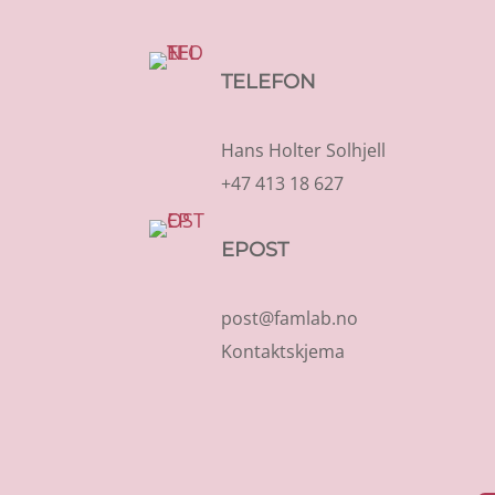
TELEFON
Hans Holter Solhjell
+47 413 18 627
EPOST
post@famlab.no
Kontaktskjema