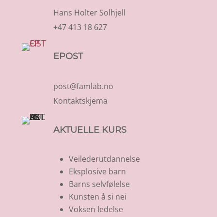
Hans Holter Solhjell
+47 413 18 627
EPOST
post@famlab.no
Kontaktskjema
AKTUELLE KURS
Veilederutdannelse
Eksplosive barn
Barns selvfølelse
Kunsten å si nei
Voksen ledelse