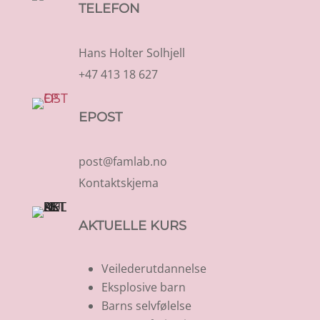
TELEFON
Hans Holter Solhjell
+47 413 18 627
EPOST
post@famlab.no
Kontaktskjema
AKTUELLE KURS
Veilederutdannelse
Eksplosive barn
Barns selvfølelse