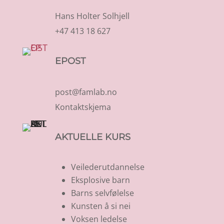
Hans Holter Solhjell
+47 413 18 627
EPOST
post@famlab.no
Kontaktskjema
AKTUELLE KURS
Veilederutdannelse
Eksplosive barn
Barns selvfølelse
Kunsten å si nei
Voksen ledelse