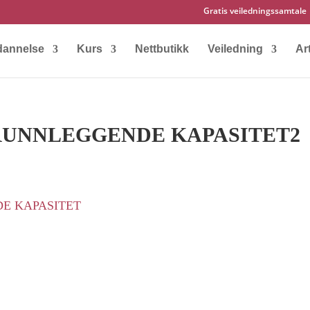
Gratis veiledningssamtale
dannelse
Kurs
Nettbutikk
Veiledning
Art
RUNNLEGGENDE KAPASITET2