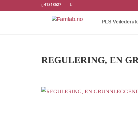
41318627
PLS Veilederut
REGULERING, EN G