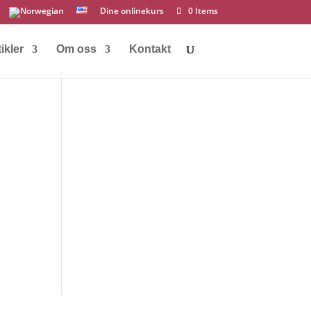
Dine onlinekurs
0 Items
ikler
Om oss
Kontakt