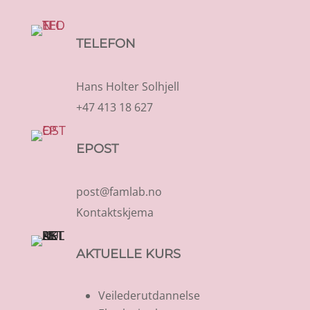
TELEFON
Hans Holter Solhjell
+47 413 18 627
EPOST
post@famlab.no
Kontaktskjema
AKTUELLE KURS
Veilederutdannelse