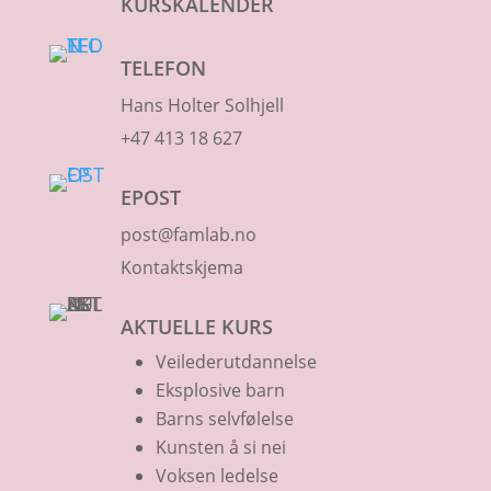
KURSKALENDER
TELEFON
Hans Holter Solhjell
+47 413 18 627
EPOST
post@famlab.no
Kontaktskjema
AKTUELLE KURS
Veilederutdannelse
Eksplosive barn
Barns selvfølelse
Kunsten å si nei
Voksen ledelse