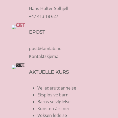
Hans Holter Solhjell
+47 413 18 627
EPOST
post@famlab.no
Kontaktskjema
AKTUELLE KURS
Veilederutdannelse
Eksplosive barn
Barns selvfølelse
Kunsten å si nei
Voksen ledelse