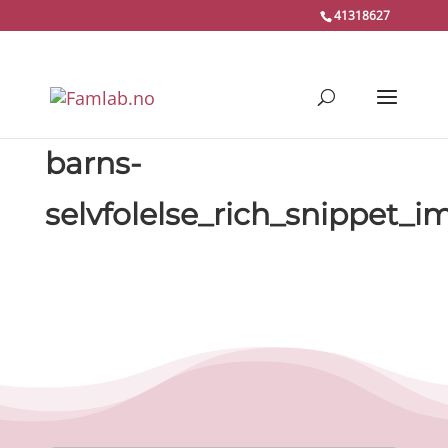
41318627
barns-
selvfolelse_rich_snippet_