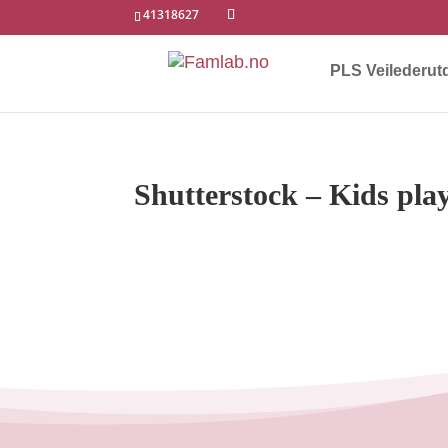
41318627
PLS Veilederut
Shutterstock – Kids pla