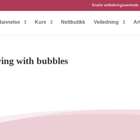
Gratis veiledningssamtale
dannelse
Kurs
Nettbutikk
Veiledning
Art
ying with bubbles