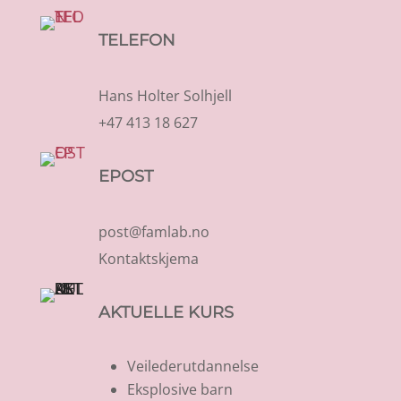
TELEFON
Hans Holter Solhjell
+47 413 18 627
EPOST
post@famlab.no
Kontaktskjema
AKTUELLE KURS
Veilederutdannelse
Eksplosive barn