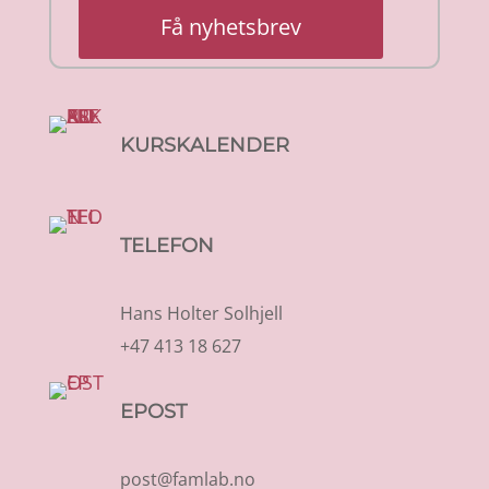
Få nyhetsbrev
KURSKALENDER
TELEFON
Hans Holter Solhjell
+47 413 18 627
EPOST
post@famlab.no