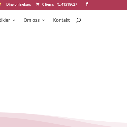
Dine onlinekurs
0 Items
41318627
tikler
Om oss
Kontakt