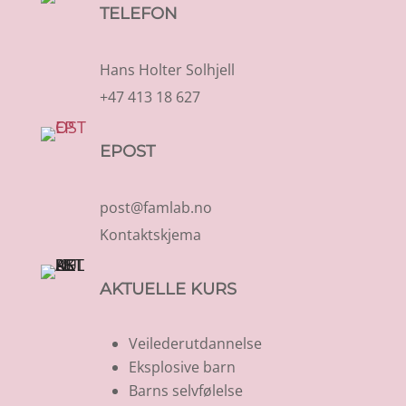
TELEFON
Hans Holter Solhjell
+47 413 18 627
EPOST
post@famlab.no
Kontaktskjema
AKTUELLE KURS
Veilederutdannelse
Eksplosive barn
Barns selvfølelse