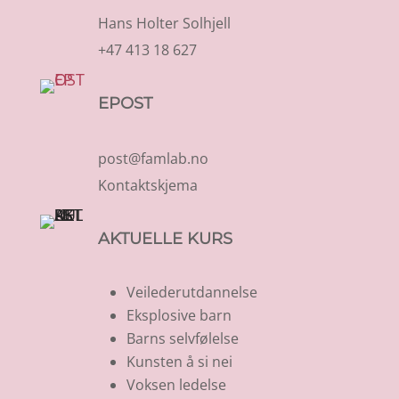
Hans Holter Solhjell
+47 413 18 627
EPOST
post@famlab.no
Kontaktskjema
AKTUELLE KURS
Veilederutdannelse
Eksplosive barn
Barns selvfølelse
Kunsten å si nei
Voksen ledelse