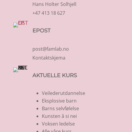
Hans Holter Solhjell
+47 413 18 627
EPOST
post@famlab.no
Kontaktskjema
AKTUELLE KURS
Veilederutdannelse
Eksplosive barn
Barns selvfølelse
Kunsten å si nei
Voksen ledelse
Alle våre kurs