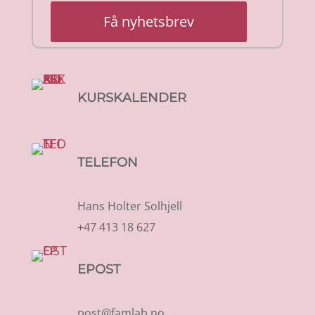
Få nyhetsbrev
KURSKALENDER
TELEFON
Hans Holter Solhjell
+47 413 18 627
EPOST
post@famlab.no