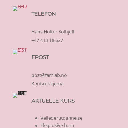
TELEFON
Hans Holter Solhjell
+47 413 18 627
EPOST
post@famlab.no
Kontaktskjema
AKTUELLE KURS
Veilederutdannelse
Eksplosive barn