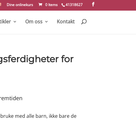
Dine onlinekurs
0 Items
41318627
tikler
Om oss
Kontakt
sferdigheter for
bruke med alle barn, ikke bare de