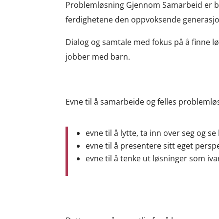
Problemløsning Gjennom Samarbeid er base
ferdighetene den oppvoksende generasjone
Dialog og samtale med fokus på å finne løs
jobber med barn.
Evne til å samarbeide og felles problemlø
evne til å lytte, ta inn over seg og
evne til å presentere sitt eget persp
evne til å tenke ut løsninger som iva