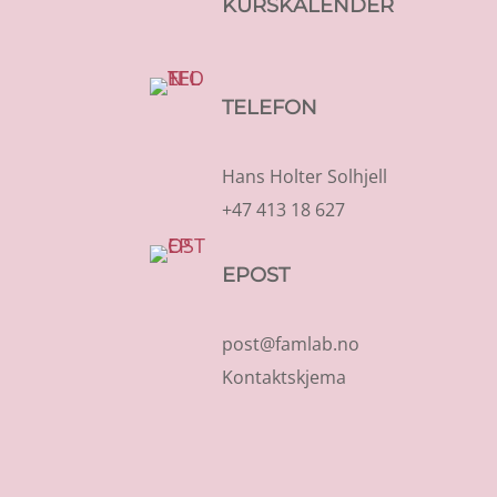
KURSKALENDER
TELEFON
Hans Holter Solhjell
+47 413 18 627
EPOST
post@famlab.no
Kontaktskjema