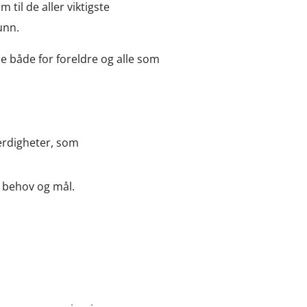
il de aller viktigste
unn.
ne både for foreldre og alle som
ferdigheter, som
, behov og mål.