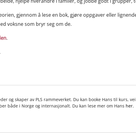
beide, hjelpe hverandre i familer, og jobbe godt i grupper,
 teorien, gjennom å lese en bok, gjøre oppgaver eller lign
 med voksne som bryr seg om de.
len
.
.
eder og skaper av PLS rammeverket. Du kan booke Hans til kurs, vei
ber både i Norge og internasjonalt. Du kan lese mer om Hans
her.