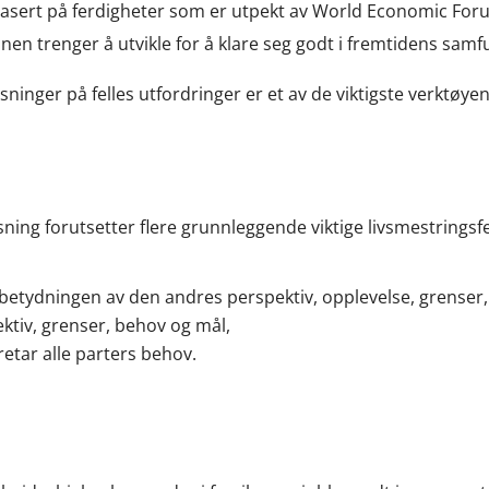
rt på ferdigheter som er utpekt av World Economic Forum t
n trenger å utvikle for å klare seg godt i fremtidens samf
ninger på felles utfordringer er et av de viktigste verktøye
sning forutsetter flere grunnleggende viktige livsmestrings
 se betydningen av den andres perspektiv, opplevelse, grenser
ektiv, grenser, behov og mål,
retar alle parters behov.