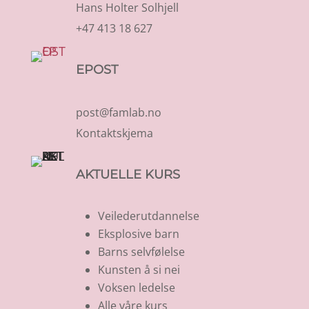
Hans Holter Solhjell
+47 413 18 627
EPOST
post@famlab.no
Kontaktskjema
AKTUELLE KURS
Veilederutdannelse
Eksplosive barn
Barns selvfølelse
Kunsten å si nei
Voksen ledelse
Alle våre kurs