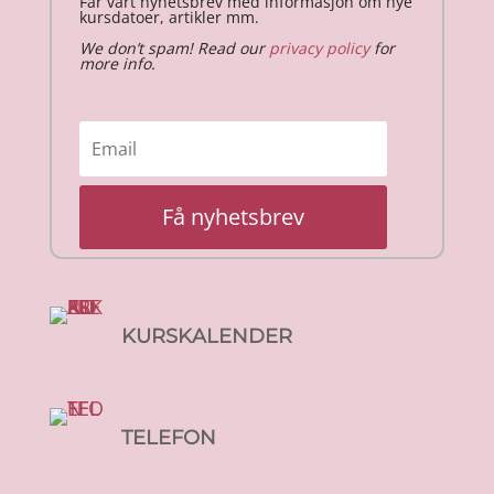
Får vårt nyhetsbrev med informasjon om nye
kursdatoer, artikler mm.
We don’t spam! Read our
privacy policy
for
more info.
Få nyhetsbrev
KURSKALENDER
TELEFON