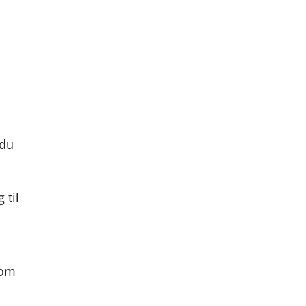
 du
 til
rom