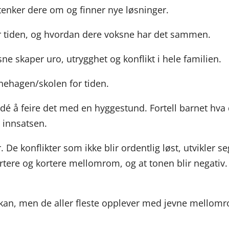
enker dere om og finner nye løsninger.
or tiden, og hvordan dere voksne har det sammen.
e skaper uro, utrygghet og konflikt i hele familien.
nehagen/skolen for tiden.
idé å feire det med en hyggestund. Fortell barnet hva
r innsatsen.
 De konflikter som ikke blir ordentlig løst, utvikler seg
tere og kortere mellomrom, og at tonen blir negativ.
e kan, men de aller fleste opplever med jevne mellom