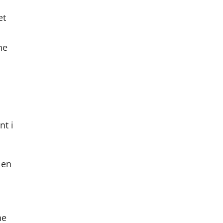
et
ne
nt i
 en
ne