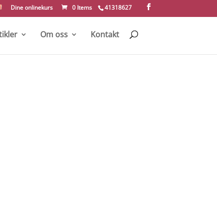
Dine onlinekurs
0 Items
41318627
tikler
Om oss
Kontakt