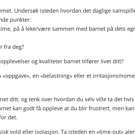
blemet. Undersøk isteden hvordan det daglige samspill
nde punkter:
 time, på å leke/være sammen med barnet på dets eg
r fra deg?
opplevelser og kvaliteter barnet tilfører livet ditt?
 «oppgave», en «belastning» eller et irritasjonsmome
net ditt, og tenk over hvordan du selv ville ta det hvis
Barnet kan godt få oppleve at du blir frustrert, men kan
for det.
ysisk vold eller isolasjon. Ta isteden en «time-out» ale