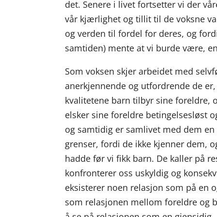
det. Senere i livet fortsetter vi der v
vår kjærlighet og tillit til de voksne 
og verden til fordel for deres, og for
samtiden) mente at vi burde være, enn
Som voksen skjer arbeidet med selvføl
anerkjennende og utfordrende de er, j
kvalitetene barn tilbyr sine foreldre, 
elsker sine foreldre betingelsesløst og 
og samtidig er samlivet med dem en k
grenser, fordi de ikke kjenner dem, og
hadde før vi fikk barn. De kaller på r
konfronterer oss uskyldig og konsekv
eksisterer noen relasjon som på en 
som relasjonen mellom foreldre og bar
å se på relasjonen som en gjensidig, p