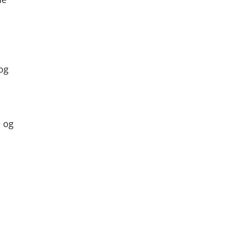
 og
e og