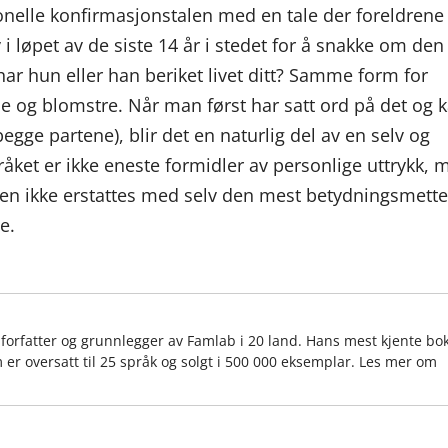
jonelle konfirmasjonstalen med en tale der foreldrene
 i løpet av de siste 14 år i stedet for å snakke om den
r hun eller han beriket livet ditt? Samme form for
se og blomstre. Når man først har satt ord på det og 
begge partene), blir det en naturlig del av en selv og
åket er ikke eneste formidler av personlige uttrykk, 
n ikke erstattes med selv den mest betydningsmett
e.
, forfatter og grunnlegger av Famlab i 20 land. Hans mest kjente bo
 er oversatt til 25 språk og solgt i 500 000 eksemplar. Les mer om