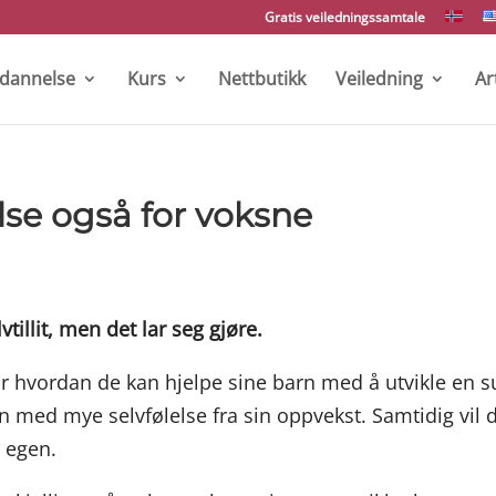
Gratis veiledningssamtale
tdannelse
Kurs
Nettbutikk
Veiledning
Ar
else også for voksne
illit, men det lar seg gjøre.
ør hvordan de kan hjelpe sine barn med å utvikle en 
gjen med mye selvfølelse fra sin oppvekst. Samtidig vil 
n egen.