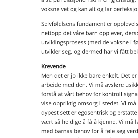
voksne vet og kan alt og lar perfeks
Selvfølelsens fundament er opplevels
nettopp det våre barn opplever, derso
utviklingsprosess (med de voksne i føre
utvikler seg, og dermed har vi fått bek
Krevende
Men det er jo ikke bare enkelt. Det e
arbeide med den. Vi må avsløre usikk
forstå at vårt behov for kontroll sign
vise oppriktig omsorg i stedet. Vi m
dypest sett er egosentrisk og erstatt
vært så heldige å få å kjenne. Vi må l
med barnas behov for å føle seg verdi