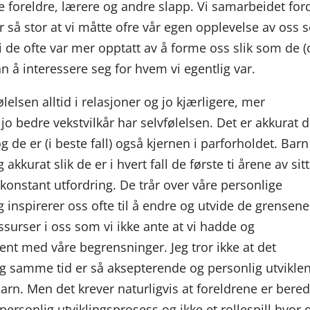
åre foreldre, lærere og andre slapp. Vi samarbeidet for
var så stor at vi måtte ofre vår egen opplevelse av oss s
di de ofte var mer opptatt av å forme oss slik som de 
 å interessere seg for hvem vi egentlig var.
elsen alltid i relasjoner og jo kjærligere, mer
o bedre vekstvilkår har selvfølelsen. Det er akkurat 
og de er (i beste fall) også kjernen i parforholdet. Barn
akkurat slik de er i hvert fall de første ti årene av sitt
onstant utfordring. De trår over våre personlige
 inspirerer oss ofte til å endre og utvide de grensene
essurser i oss som vi ikke ante at vi hadde og
ent med våre begrensninger. Jeg tror ikke at det
og samme tid er så aksepterende og personlig utvikle
n. Men det krever naturligvis at foreldrene er beredt
ersonlig utviklingsprosess og ikke et rollespill hvor 