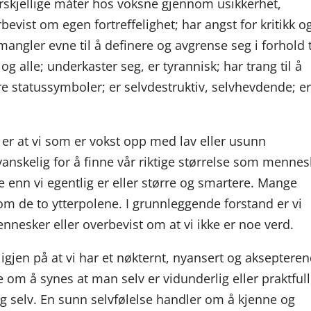
orskjellige måter hos voksne gjennom usikkerhet,
rbevist om egen fortreffelighet; har angst for kritikk o
; mangler evne til å definere og avgrense seg i forhold t
og alle; underkaster seg, er tyrannisk; har trang til å
re statussymboler; er selvdestruktiv, selvhevdende; e
e er at vi som er vokst opp med lav eller usunn
ar vanskelig for å finne vår riktige størrelse som mennes
enn vi egentlig er eller større og smartere. Mange
m de to ytterpolene. I grunnleggende forstand er vi
nnesker eller overbevist om at vi ikke er noe verd.
igjen på at vi har et nøkternt, nyansert og akseptere
e om å synes at man selv er vidunderlig eller praktfull
eg selv. En sunn selvfølelse handler om å kjenne og