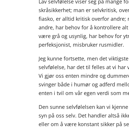
Lav selvfølelse viser seg på mange f
skråsikkerhet; man er selvkritisk, ove
fiasko, er alltid kritisk overfor andre
andre, har behov for å kontrollere alt 
være grå og usynlig, har behov for yt
perfeksjonist, misbruker rusmidler.
Jeg kunne fortsette, men det viktigst
selvfølelse, har det til felles at vi h
Vi gjør oss enten mindre og dummere 
svinger både i humør og adferd mello
enten i tvil om vår egen verdi som me
Den sunne selvfølelsen kan vi kjenne 
syn på oss selv. Det handler altså ikk
eller om å være konstant sikker på s