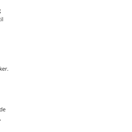
g
il
r
ker.
nde
,