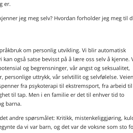
g er.
kjenner jeg meg selv? Hvordan forholder jeg meg til d
råkbruk om personlig utvikling. Vi blir automatisk
 kan også satse bevisst på å lære oss selv å kjenne. 
 potensial og begrensninger, vår angst og seksualitet,
ersonlige uttrykk, vår selvtillit og selvfølelse. Veien 
penner fra psykoterapi til ekstremsport, fra arbeid til
ghet til tap. Men i en familie er det til enhver tid to
og barna.
å det andre spørsmålet: Kritikk, mistenkeliggjøring, ku
begynte da vi var barn, og det var de voksne som sto f