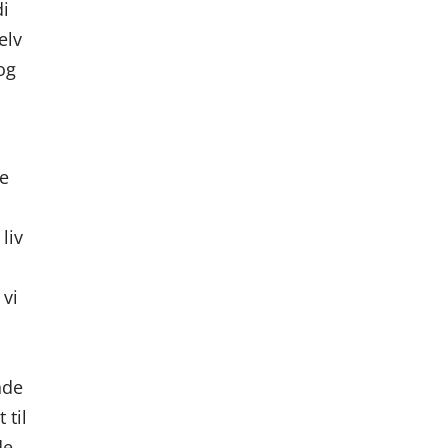
di
elv
(og
de
 liv
 vi
nde
 til
de