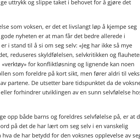
ige uttrykk og slippe taket i behovet for å gjøre det
lse som voksen, er det et livslangt løp å kjempe seg
 gode nyheten er at man får det bedre allerede i
r i stand til å si om seg selv: «Jeg har ikke så mye
 det, reduseres skyldfølelsen, selvkritikken og flauhete
«verktøy» for konfliktløsning og lignende kan noen
ollen som foreldre på kort sikt, men fører aldri til veks
 av partene. De utsetter bare tidspunktet da de voksn
 eller forhindrer utviklingen av en sunn selvfølelse ho
ge opp både barns og foreldres selvfølelse på, er at 
rd på det de har lært om seg selv i en vanskelig
a hva de har betydd for den voksnes opplevelse av se