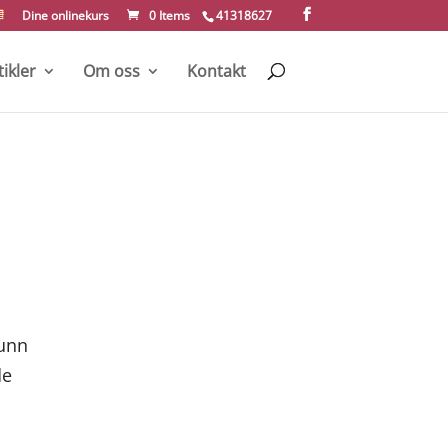
Dine onlinekurs
0 Items
41318627
tikler
Om oss
Kontakt
sunn
de