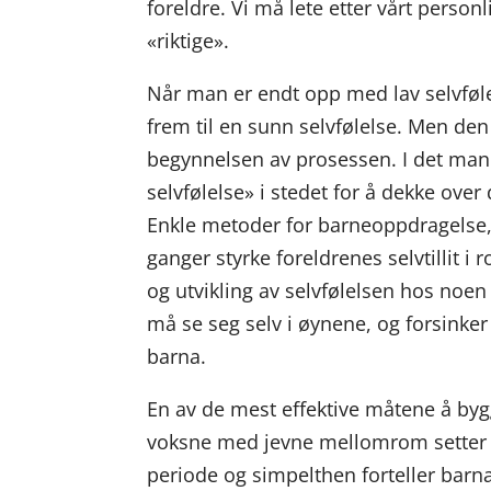
foreldre. Vi må lete etter vårt personl
«riktige».
Når man er endt opp med lav selvføle
frem til en sunn selvfølelse. Men den
begynnelsen av prosessen. I det man e
selvfølelse» i stedet for å dekke over
Enkle metoder for barneoppdragelse, 
ganger styrke foreldrenes selvtillit i r
og utvikling av selvfølelsen hos noen
må se seg selv i øynene, og forsinker
barna.
En av de mest effektive måtene å byg
voksne med jevne mellomrom setter o
periode og simpelthen forteller barn