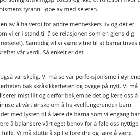
jonismens tyranni løpe av med seieren.
en av å ha verdi for andre menneskers liv og det er
m vi er i stand til å se relasjonen som en gjensidig
rsetet). Samtidig vil vi være vitne til at barna trives
reftet vår verdi. Så enkelt er det.
r også vanskelig. Vi må se vår perfeksjonisme i øynen
erheten bak skråsikkerheten og bygge på nytt. Vi må
aliserer mistillit og derfor bekjempe det og lære oss å
å innse at vårt ønske om å ha «velfungerende» barn
e det med lysten til å lære de barna som vi engang har
ære å balansere vårt eget behov for å føle oss nyttige
fulle. Vi må slutte å spille foreldre og lære å være