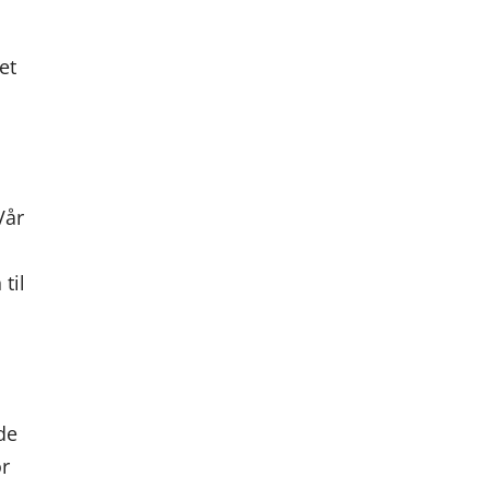
et
Vår
til
lde
or