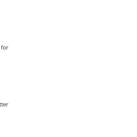
 for
tter