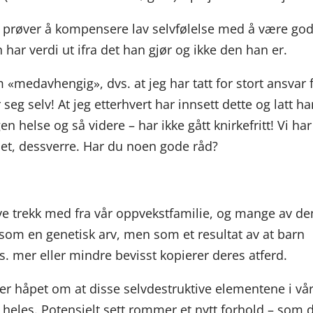
n prøver å kompensere lav selvfølelse med å være god 
n har verdi ut ifra det han gjør og ikke den han er.
om «medavhengig», dvs. at jeg har tatt for stort ansvar 
seg selv! At jeg etterhvert har innsett dette og latt h
en helse og så videre – har ikke gått knirkefritt! Vi har
het, dessverre. Har du noen gode råd?
ktive trekk med fra vår oppvekstfamilie, og mange av d
 som en genetisk arv, men som et resultat av at barn
. mer eller mindre bevisst kopierer deres atferd.
er håpet om at disse selvdestruktive elementene i vå
g heles. Potensielt sett rommer et nytt forhold – som 