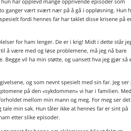
og hun har opplevd mange opprivende episoder som
r to ganger vært svært nær på å gå i oppløsning. Hun 
pesielt fordi hennes far har taklet disse krisene på e
lser for ham lenger. De er i krig! Midt i dette står je
 til å være med og løse problemene, må jeg nå bare
. Begge vil ha min støtte, og uansett hva jeg gjør så 
mgivelsene, og som nevnt spesielt med sin far. Jeg ser
ptomene på den «sykdommen» vi har i familien. Me
 forholdet mellom min mann og meg. For meg ser det
 tale min sak. Hun tåler ikke at hennes far er sint på
am etter slike episoder.