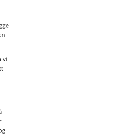
egge
den
 vi
tt
å
r
 og