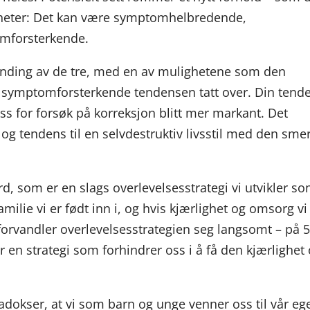
heter: Det kan være symptomhelbredende,
mforsterkende.
landing av de tre, med en av mulighetene som den
n symptomforsterkende tendensen tatt over. Din tend
ross for forsøk på korreksjon blitt mer markant. Det
 tendens til en selvdestruktiv livsstil med den sme
erd, som er en slags overlevelsesstrategi vi utvikler s
milie vi er født inn i, og hvis kjærlighet og omsorg vi
 forvandler overlevelsesstrategien seg langsomt – på 
yr en strategi som forhindrer oss i å få den kjærlighet
adokser, at vi som barn og unge venner oss til vår eg