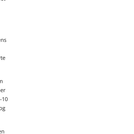
ens
rte
om
 er
5-10
 og
en