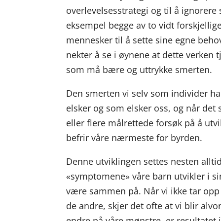
overlevelsesstrategi og til å ignorer
eksempel begge av to vidt forskjelli
mennesker til å sette sine egne behov 
nekter å se i øynene at dette verken t
som må bære og uttrykke smerten.
Den smerten vi selv som individer har
elsker og som elsker oss, og når det sk
eller flere målrettede forsøk på å ut
befrir våre nærmeste for byrden.
Denne utviklingen settes nesten alltid
«symptomene» våre barn utvikler i si
være sammen på. Når vi ikke tar opp 
de andre, skjer det ofte at vi blir alvo
endre på våre mønstre, er resultatet