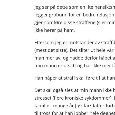
Jeg ser på dette som en lite hensikt
legger grobunn for en bedre relasjon –
gjennomføre disse straffene (sier mi
ikke hører på ham.
Ettersom jeg er motstander av straff bl
(mest det siste). Det sliter ut hele vå
man mer av, og hadde derfor håpet at
min mann er utslitt og har ikke mer 
Han håper at straff skal føre til at ha
Det skal også sies at min mann ikke h
stresset (flere kroniske sykdommer).
familie i mange år (før far/datter-for
til tross for at han jobber hele døgnet