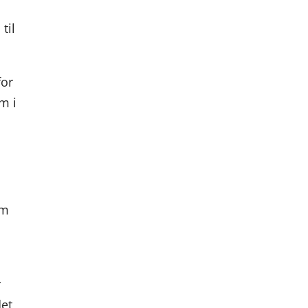
til
for
am i
em
r
det