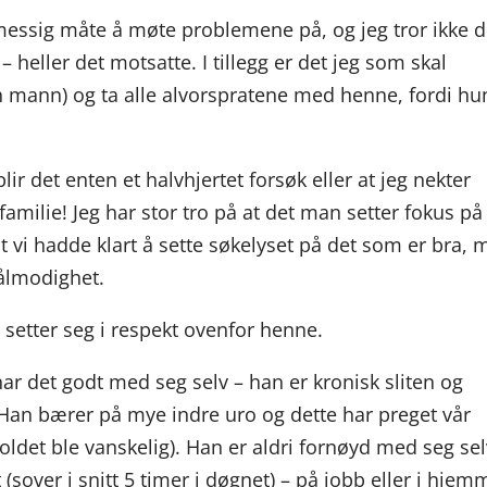
smessig måte å møte problemene på, og jeg tror ikke d
 heller det motsatte. I tillegg er det jeg som skal
n mann) og ta alle alvorspratene med henne, fordi hu
ir det enten et halvhjertet forsøk eller at jeg nekter
r familie! Jeg har stor tro på at det man setter fokus på
 vi hadde klart å sette søkelyset på det som er bra, 
tålmodighet.
n setter seg i respekt ovenfor henne.
ar det godt med seg selv – han er kronisk sliten og
 Han bærer på mye indre uro og dette har preget vår
holdet ble vanskelig). Han er aldri fornøyd med seg sel
 (sover i snitt 5 timer i døgnet) – på jobb eller i hjem