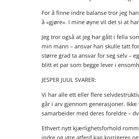
For å finne indre balanse tror jeg ha
å «gjøre». I mine øyne vil det si at ha
Jeg tror også at jeg har gått i fella s
min mann – ansvar han skulle tatt for 
større grad ta ansvar for seg selv – eg
blitt et par som begge lever i ensom
JESPER JUUL SVARER:
Vi har alle ett eller flere selvdestru
går i arv gjennom generasjoner. Ikke
samarbeider med deres foreldre – dvs
Ethvert nytt kjærlighetsforhold romm
indre og ytre atferd kan korrigeres o