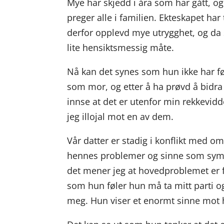
Mye har skjedd i åra som har gått, 
preger alle i familien. Ekteskapet ha
derfor opplevd mye utrygghet, og da s
lite hensiktsmessig måte.
Nå kan det synes som hun ikke har føle
som mor, og etter å ha prøvd å bidra
innse at det er utenfor min rekkevidde
jeg illojal mot en av dem.
Vår datter er stadig i konflikt med o
hennes problemer og sinne som sym
det mener jeg at hovedproblemet er
som hun føler hun må ta mitt parti og
meg. Hun viser et enormt sinne mot h