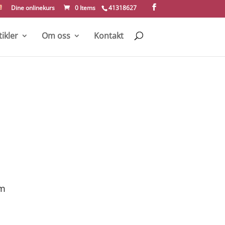
Dine onlinekurs
0 Items
41318627
tikler
Om oss
Kontakt
om