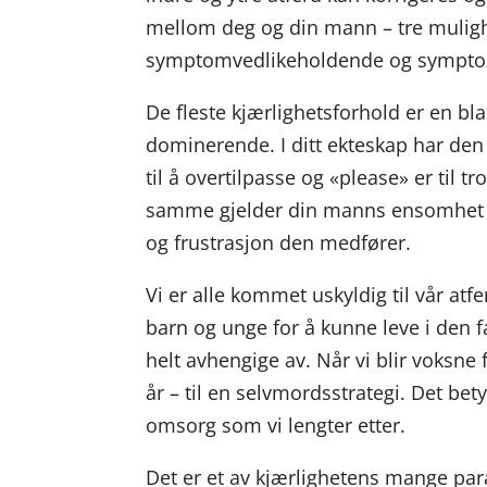
mellom deg og din mann – tre mulig
symptomvedlikeholdende og sympto
De fleste kjærlighetsforhold er en b
dominerende. I ditt ekteskap har de
til å overtilpasse og «please» er til t
samme gjelder din manns ensomhet og
og frustrasjon den medfører.
Vi er alle kommet uskyldig til vår atf
barn og unge for å kunne leve i den fa
helt avhengige av. Når vi blir voksne
år – til en selvmordsstrategi. Det bet
omsorg som vi lengter etter.
Det er et av kjærlighetens mange par