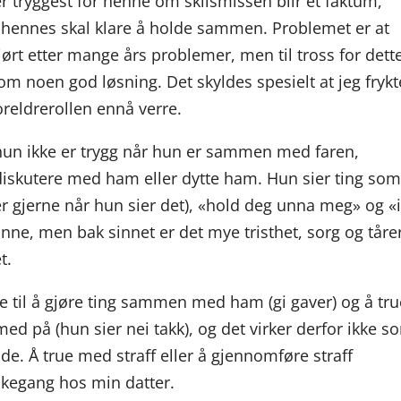
r tryggest for henne om skilsmissen blir et faktum,
e hennes skal klare å holde sammen. Problemet er at
ørt etter mange års problemer, men til tross for dett
som noen god løsning. Det skyldes spesielt at jeg frykt
oreldrerollen ennå verre.
t hun ikke er trygg når hun er sammen med faren,
diskutere med ham eller dytte ham. Hun sier ting som
ter gjerne når hun sier det), «hold deg unna meg» og «
nne, men bak sinnet er det mye tristhet, sorg og tåre
t.
e til å gjøre ting sammen med ham (gi gaver) og å tru
med på (hun sier nei takk), og det virker derfor ikke s
ide. Å true med straff eller å gjennomføre straff
nkegang hos min datter.