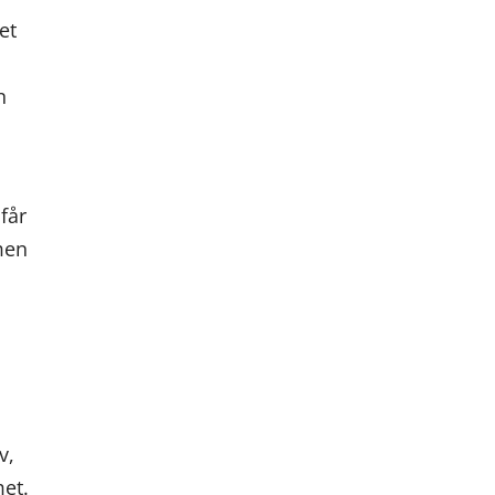
et
n
 får
men
v,
met.