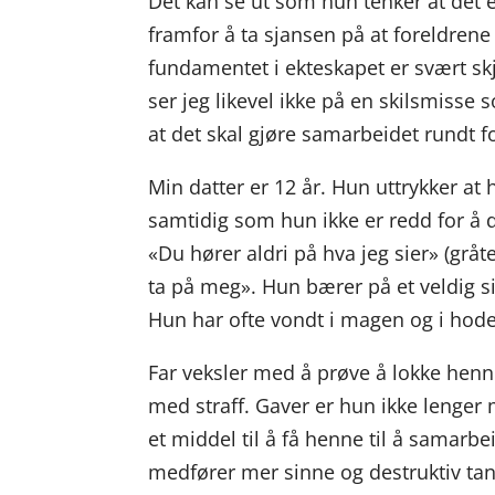
Det kan se ut som hun tenker at det e
framfor å ta sjansen på at foreldren
fundamentet i ekteskapet er svært skj
ser jeg likevel ikke på en skilsmisse 
at det skal gjøre samarbeidet rundt f
Min datter er 12 år. Hun uttrykker a
samtidig som hun ikke er redd for å 
«Du hører aldri på hva jeg sier» (grå
ta på meg». Hun bærer på et veldig si
Hun har ofte vondt i magen og i hode
Far veksler med å prøve å lokke henn
med straff. Gaver er hun ikke lenger 
et middel til å få henne til å samarbe
medfører mer sinne og destruktiv ta