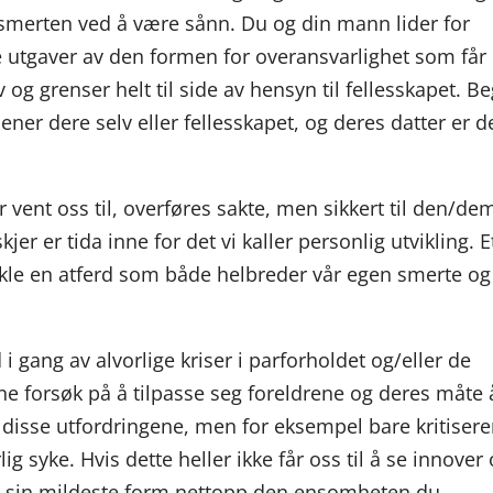
e smerten ved å være sånn. Du og din mann lider for
ge utgaver av den formen for overansvarlighet som får
og grenser helt til side av hensyn til fellesskapet. B
jener dere selv eller fellesskapet, og deres datter er 
 vent oss til, overføres sakte, men sikkert til den/dem
jer er tida inne for det vi kaller personlig utvikling. E
vikle en atferd som både helbreder vår egen smerte og
 i gang av alvorlige kriser i parforholdet og/eller de
ne forsøk på å tilpasse seg foreldrene og deres måte 
disse utfordringene, men for eksempel bare kritisere
rlig syke. Hvis dette heller ikke får oss til å se innover
 i sin mildeste form nettopp den ensomheten du