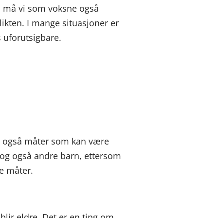
g så må vi som voksne også
flikten. I mange situasjoner er
s uforutsigbare.
en også måter som kan være
, og også andre barn, ettersom
ye måter.
lir eldre. Det er en ting om