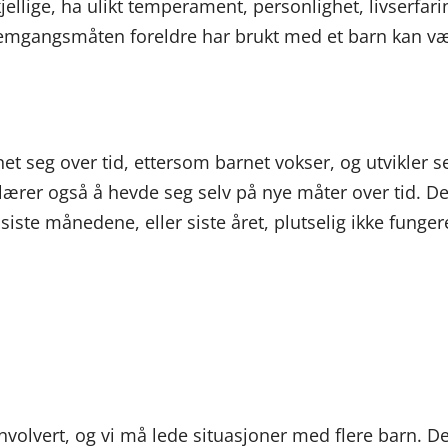
jellige, ha ulikt temperament, personlighet, livserfa
emgangsmåten foreldre har brukt med et barn kan være 
et seg over tid, ettersom barnet vokser, og utvikler 
lærer også å hevde seg selv på nye måter over tid. Det 
iste månedene, eller siste året, plutselig ikke funge
involvert, og vi må lede situasjoner med flere barn. 