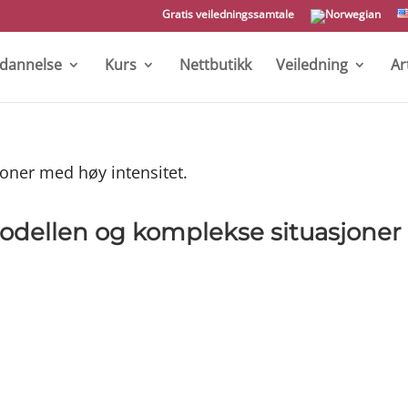
Gratis veiledningssamtale
tdannelse
Kurs
Nettbutikk
Veiledning
Ar
odellen og komplekse situasjone