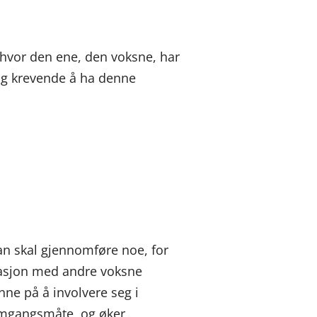
 hvor den ene, den voksne, har
 og krevende å ha denne
man skal gjennomføre noe, for
uasjon med andre voksne
nne på å involvere seg i
remgangsmåte, og øker