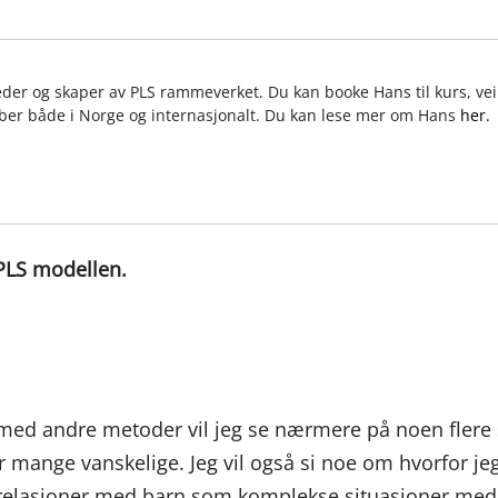
eder og skaper av PLS rammeverket. Du kan booke Hans til kurs, vei
ber både i Norge og internasjonalt. Du kan lese mer om Hans
her.
 PLS modellen.
ed andre metoder vil jeg se nærmere på noen flere s
r mange vanskelige. Jeg vil også si noe om hvorfor je
 relasjoner med barn som komplekse situasjoner med 