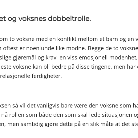
t og voksnes dobbeltrolle.
m to voksne med en konflikt mellom et barn og en vok
m oftest er noenlunde like modne. Begge de to voksne 
ige gjøremål og krav, en viss emosjonell modenhet, ev
leste voksne kan bli bedre på disse tingene, men har 
elasjonelle ferdigheter.
oksen så vil det vanligvis bare være den voksne som h
r nå rollen som både den som skal lede situasjonen o
 men samtidig gjøre dette på en slik måte at det støt