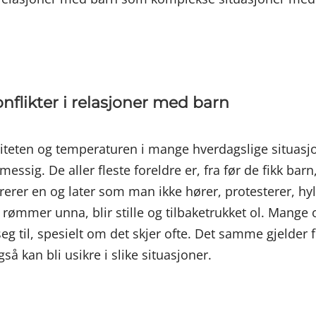
nflikter i relasjoner med barn
nsiteten og temperaturen i mange hverdagslige situasj
essig. De aller fleste foreldre er, fra før de fikk bar
rerer en og later som man ikke hører, protesterer, hyl
er, rømmer unna, blir stille og tilbaketrukket ol. Mang
eg til, spesielt om det skjer ofte. Det samme gjelder 
å kan bli usikre i slike situasjoner.