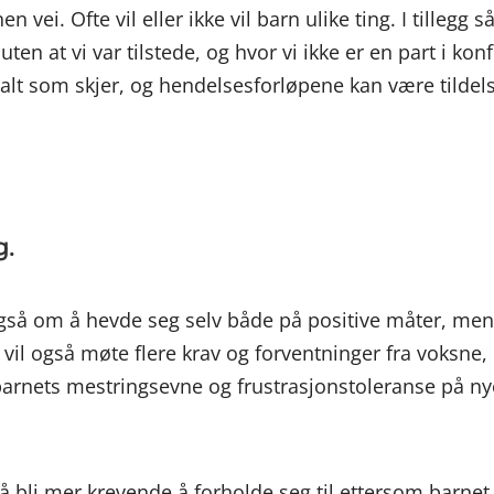
n vei. Ofte vil eller ikke vil barn ulike ting. I tilleg
ten at vi var tilstede, og hvor vi ikke er en part i kon
 alt som skjer, og hendelsesforløpene kan være tildel
g.
e også om å hevde seg selv både på positive måter, m
 vil også møte flere krav og forventninger fra voksne
e barnets mestringsevne og frustrasjonstoleranse på n
bli mer krevende å forholde seg til ettersom barnet b