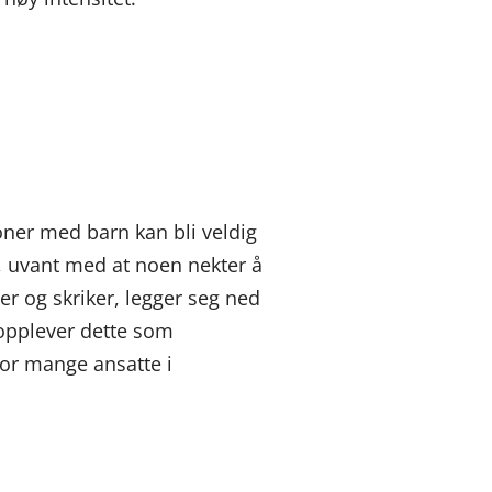
oner med barn kan bli veldig
n, uvant med at noen nekter å
er og skriker, legger seg ned
e opplever dette som
for mange ansatte i