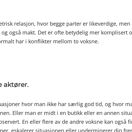
trisk relasjon, hvor begge parter er likeverdige, men
, og også makt. Det er ofte betydelig mer komplisert
rmalt har i konflikter mellom to voksne.
e aktører.
 situasjoner hvor man ikke har særlig god tid, og hvor 
. Eller man er midt i en butikk eller en annen sit
bservert. En eller flere av de andre voksne kan også fi
per, eskalerer situasjonen eller underminerer din f