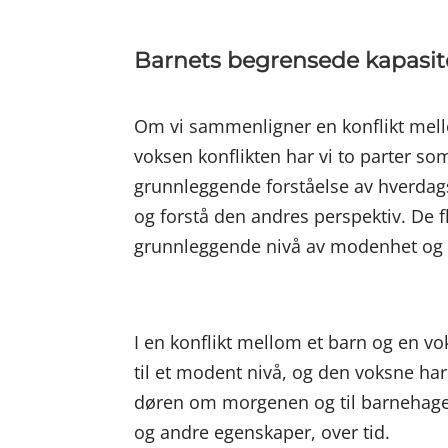
Barnets begrensede kapasite
Om vi sammenligner en konflikt mello
voksen konflikten har vi to parter so
grunnleggende forståelse av hverdagsl
og forstå den andres perspektiv. De f
grunnleggende nivå av modenhet og r
I en konflikt mellom et barn og en v
til et modent nivå, og den voksne ha
døren om morgenen og til barnehagen,
og andre egenskaper, over tid.