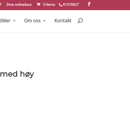
Dine onlinekurs
0 Items
41318627
tikler
Om oss
Kontakt
r med høy