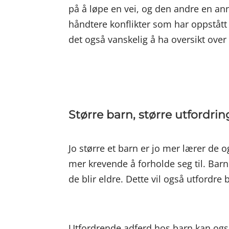
på å løpe en vei, og den andre en anne
håndtere konflikter som har oppstått u
det også vanskelig å ha oversikt over
Større barn, større utfordrin
Jo større et barn er jo mer lærer d
mer krevende å forholde seg til. Barn
de blir eldre. Dette vil også utfordr
Utfordrende adferd hos barn kan også 